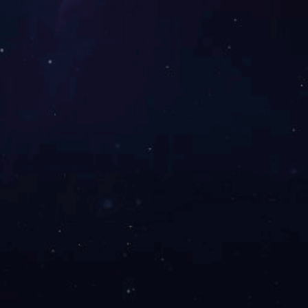
13972296585
联系手机
园
站