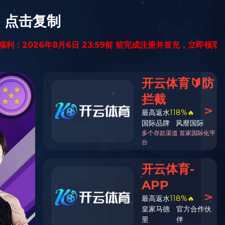
13972296585
咨询电话：
联系我们
技术支持
CONTACT US
TECHNICAL
SUPPORT