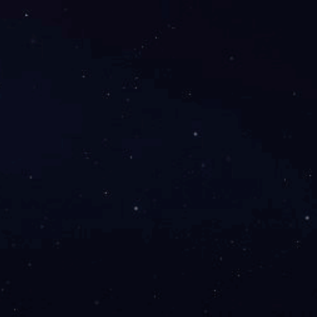
bgkcjx@163.com
邮箱