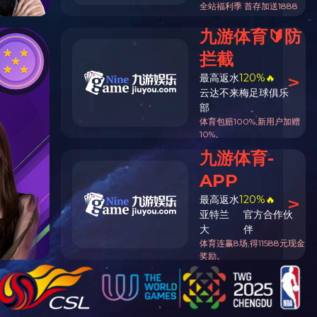
您的当前位置：
主页
>
首页图片