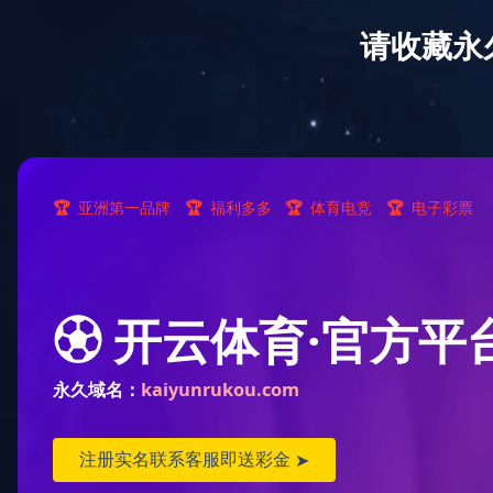
网站首页
华体会在线(中国)
HOME
唯一官方网站
ABOUT
US